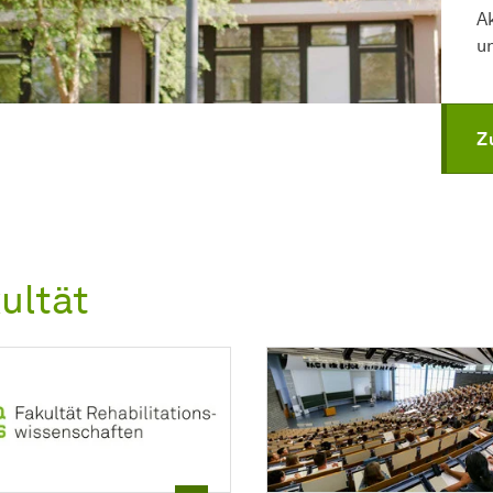
A
u
Z
ultät