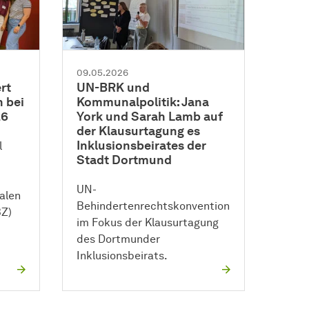
09.05.2026
rt
UN-BRK und
n bei
Kommunalpolitik: Jana
26
York und Sarah Lamb auf
der Klausurtagung es
Inklusionsbeirates der
l
Stadt Dortmund
UN-
alen
Behindertenrechtskonvention
Z)
im Fokus der Klausurtagung
des Dortmunder
Inklusionsbeirats.