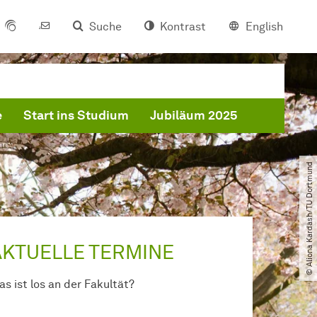
Suche
Kontrast
English
e
Start ins Studium
Jubiläum 2025
© Aliona Kardash​/​TU Dortmund
AKTUELLE TERMINE
as ist los an der
Fakultät
?