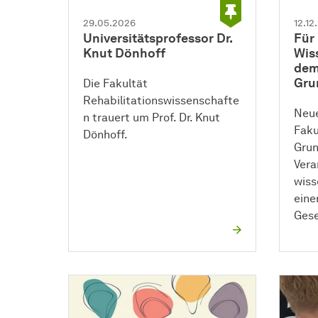
29.05.2026
12.12
Universitätsprofessor Dr.
Für 
Knut Dönhoff
Wis
dem
Gru
Die
Fakultät
Rehabilitationswissenschafte
Neue
n trauert um Prof. Dr. Knut
Faku
Dönhoff.
Grun
Vera
wiss
einer
Gese