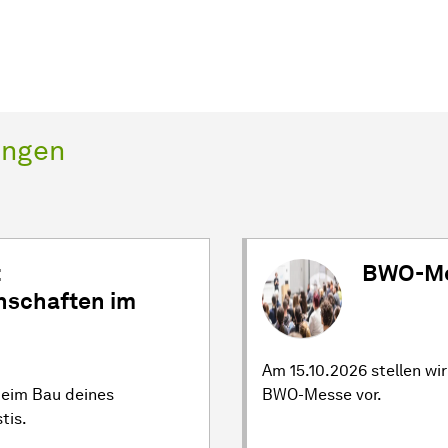
ungen
t
BWO-Mes
nschaften im
Am 15.10.2026 stellen wi
 beim Bau deines
BWO-Messe vor.
tis.