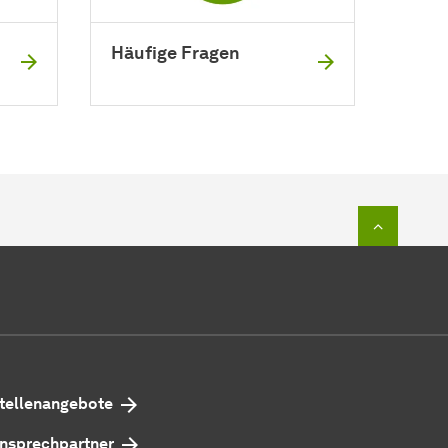
Häufige Fragen
Zum Seit
tellenangebote
nsprechpartner