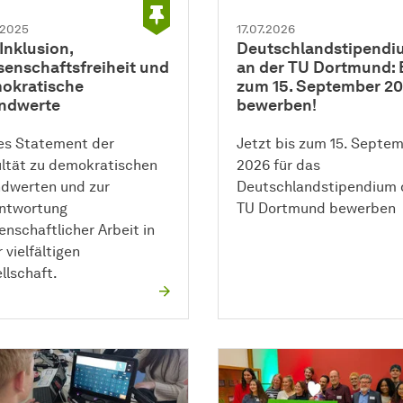
.2025
17.07.2026
Inklusion,
Deutschlandstipendi
senschaftsfreiheit und
an der TU Dortmund: 
okratische
zum 15. September 2
ndwerte
bewerben!
s Statement der
Jetzt bis zum 15. Septe
ltät
zu demokratischen
2026 für das
dwerten und zur
Deutschlandstipendium 
ntwortung
TU Dortmund bewerben
enschaftlicher Arbeit in
 vielfältigen
llschaft.