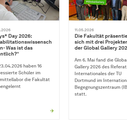
5.2026
11.05.2026
ys* Day 2026:
Die
Fakultät
präsentie
abilitationswissensch
sich mit drei Projekte
n- Was ist das
der Global Gallery 20
ntlich?“
Am 6. Mai fand die Globa
3.04.2026 haben 16
Gallery 2026 des Referat
ressierte Schüler im
Internationales
der TU
smittellabor die
Fakultät
Dortmund im Internation
engelernt
Begegnungszentraum (IB
statt.