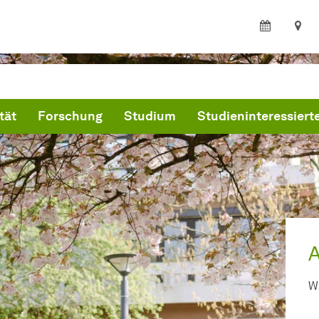
tät
Forschung
Studium
Studieninteressiert
W