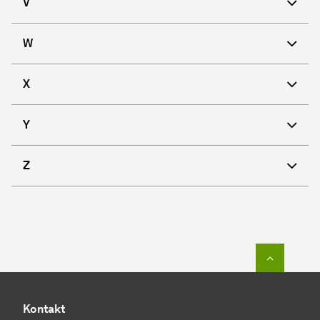
V
W
X
Y
Z
Zum Seit
Kontakt