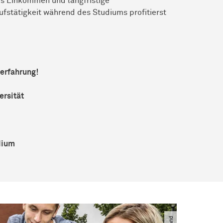
es Einkommen und langfristige
ufstätigkeit während des Studiums profitierst
erfahrung!
ersität
dium