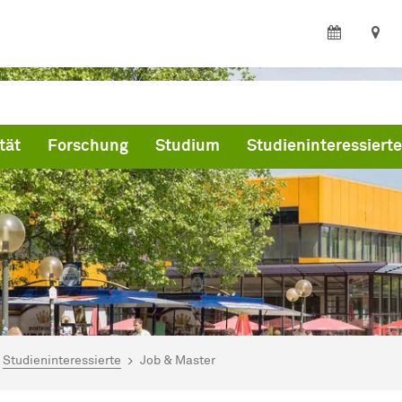
tät
Forschung
Studium
Studieninteressierte
ind hier:
artseite
Studieninteressierte
Job & Master