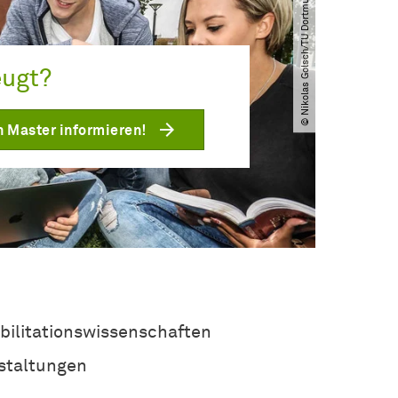
© Nikolas Golsch​/​TU Dortmund
ugt?
n Master informieren!
bilitationswissenschaften
staltungen