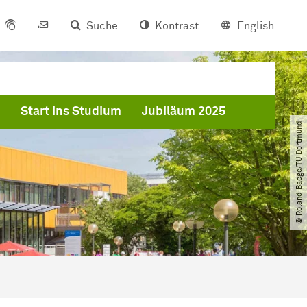
Suche
Kontrast
English
Start ins Studium
Jubiläum 2025
© Roland Baege​/​TU Dortmund