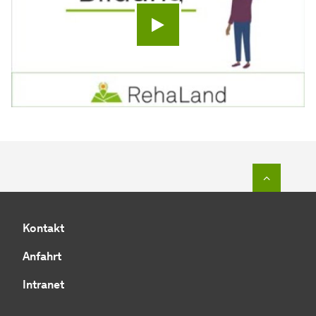
Video abspielen
Zum Seit
Kontakt
Anfahrt
Intranet