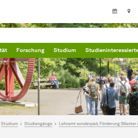
tät
Forschung
Studium
Studieninteressiert
ind hier:
artseite
Studium
Studiengänge
Lehramt sonderpäd. Förderung (Master 