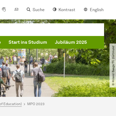
Suche
Kontrast
English
e
Start ins Studium
Jubiläum 2025
© Roland Baege​/​TU Dortmund
of Education)
MPO 2023