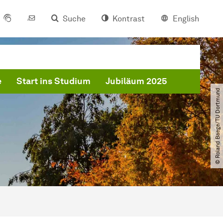
Suche
Kontrast
English
e
Start ins Studium
Jubiläum 2025
© Roland Baege​/​TU Dortmund