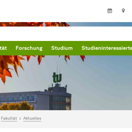
tät
Forschung
Studium
Studieninteressiert
ind hier:
artseite
Fakultät
Aktuelles