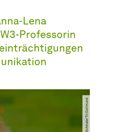
 Anna-Lena
g W3-Professorin
eeinträchtigungen
unikation
© Felix Schmale​/​TU Dortmund