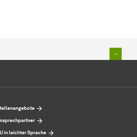
Zum Seit
tellenangebote
nsprechpartner
U in leichter Sprache