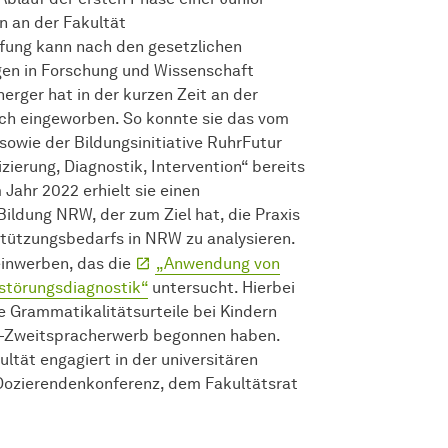
n an der
Fakultät
ufung kann nach den gesetzlichen
gen in Forschung und Wissenschaft
erger hat in der kurzen Zeit an der
ch eingeworben. So konnte sie das vom
owie der Bildungsinitiative RuhrFutur
zierung, Diagnostik, Intervention“ bereits
 Jahr 2022 erhielt sie einen
ildung NRW, der zum Ziel hat, die Praxis
tützungsbedarfs in NRW zu analysieren.
 einwerben, das die
„Anwendung von
sstörungsdiagnostik“
untersucht. Hierbei
e Grammatikalitätsurteile bei Kindern
ls-Zweitspracherwerb begonnen haben.
ultät
engagiert in der universitären
 Dozierendenkonferenz, dem Fakultätsrat