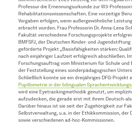
Professur die Ernennungsurkunde zur W3-Professori
Rehabilitationswissenschaften. Eine vorzeitige Ber
Vorgaben erfolgen, wenn außergewöhnliche Leistun
erbracht wurden. Frau Professorin Dr. Anna-Lena Sch
Fakultät
verschiedene Forschungsprojekte erfolgrei
BMFSFJ, der Deutschen Kinder- und Jugendstiftung s
geförderte Projekt „Basisfähigkeiten stärken: Qualifi
nach einjähriger Laufzeit erfolgreich abschließen. Im
Forschungsauftrag vom Ministerium für Schule und B
der Feststellung eines sonderpädagogischen Unters
Schließlich konnte sie ein dreijähriges DFG-Projekt
Pupillometrie in der bilingualen Sprachentwicklung
wird eine Eyetrackingmethodik genutzt, um implizit
aufzudecken, die gerade erst mit ihrem Deutsch-a
Darüber hinaus ist sie seit der Zugehörigkeit zur
Fak
Selbstverwaltung, u.a. in der Ethikkommission, der
sowie verschiedenen ad-hoc-Kommissionen.