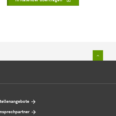
Zum Seit
tellenangebote
nsprechpartner