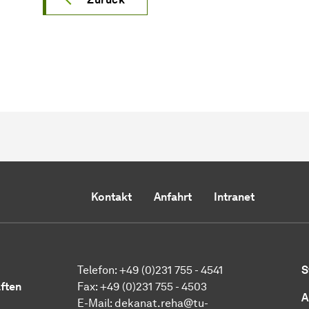
Kontakt
Anfahrt
Intranet
Telefon: +49 (0)231 755 - 4541
S
ften
Fax: +49 (0)231 755 - 4503
A
E-Mail:
dekanat.reha@tu-