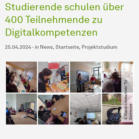
Studierende schulen über
400 Teilnehmende zu
Digitalkompetenzen
25.04.2024
-
in
News
Startseite
Projektstudium
©
M
a
r
v
a
-
i
n
n
e
a
K
r
o
h​
/​
T
U
D
o
r
t
m
u
n
L
d