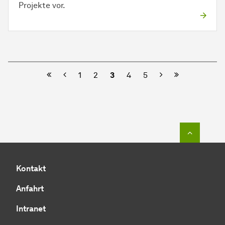
Projekte vor.
Vorherige
Nächste
1
2
3
4
5
Zum Seit
Kontakt
Anfahrt
Intranet