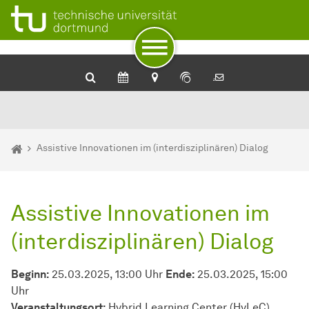
Zum Navigationspfad
Zur Navigation
Zum Schnellzugriff
Zum Fuß der Seite mit weiteren Services
Zum Inhalt
Zur Startseite
Sie sind hier:
Startseite
Assistive Innovationen im (interdisziplinären) Dialog
Assistive Innovationen im
(interdisziplinären) Dialog
Beginn:
25.03.2025, 13:00 Uhr
Ende:
25.03.2025, 15:00
Uhr
Veranstaltungsort:
Hybrid Learning Center (HyLeC),