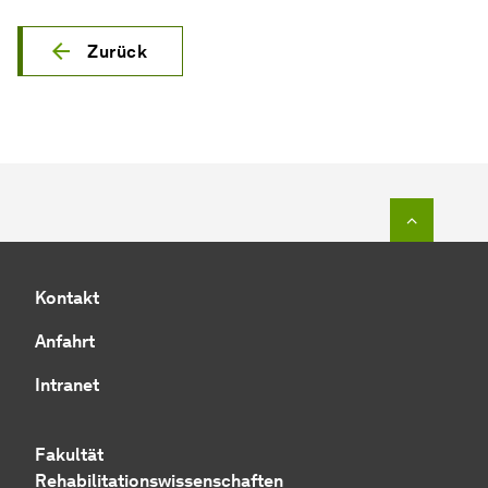
Zurück
Zum Seit
Kontakt
Anfahrt
Intranet
Fakultät
Rehabilitationswissenschaften