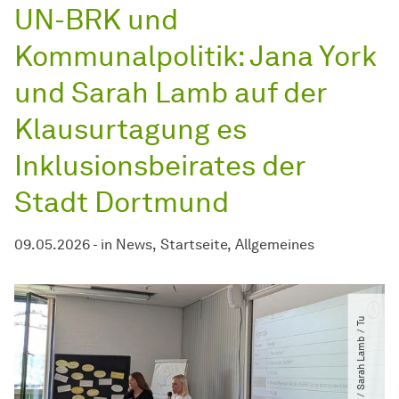
UN-BRK und
Kommunalpolitik: Jana York
und Sarah Lamb auf der
Klausurtagung es
Inklusionsbeirates der
Stadt Dortmund
09.05.2026
-
in
News
Startseite
Allgemeines
©
J
a
n
a
Y
k
​
/​
S
a
r
a
h
L
a
m
b
​
/​
T
u
D
o
r
t
m
u
n