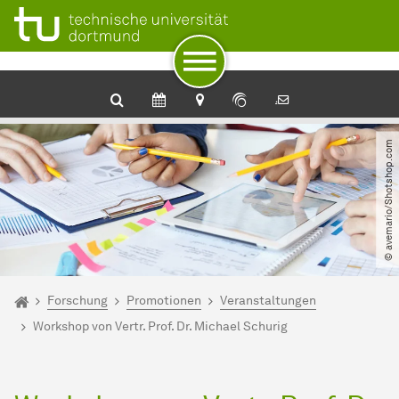
Zum Navigationspfad
Unterseiten von „Forschung“
Zur Navigation
Zum Schnellzugriff
Zum Fuß der Seite mit weiteren Services
Zum Inhalt
Zur Startseite
© avemario​/​Shotshop.com
Sie sind hier:
Startseite
Forschung
Promotionen
Veranstaltungen
Workshop von Vertr. Prof. Dr. Michael Schurig