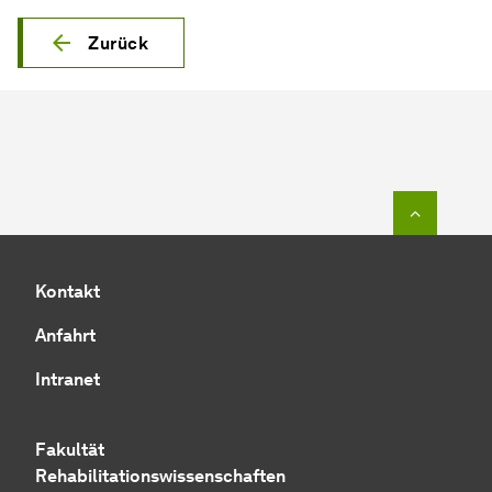
Zurück
Zum Seit
Kontakt
Anfahrt
Intranet
Fakultät
Rehabilitationswissenschaften