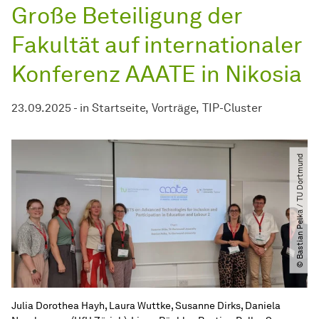
Große Beteiligung der
Fakultät
auf internationaler
Konferenz AAATE in Nikosia
23.09.2025
-
in
Startseite
Vorträge
TIP-Cluster
© Bastian Pelka ​/​ TU Dortmund
Julia Dorothea Hayh, Laura Wuttke, Susanne Dirks, Daniela