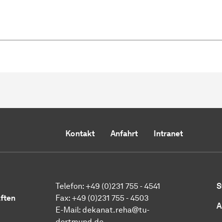
Kontakt
Anfahrt
Intranet
Telefon: +49 (0)231 755 - 4541
S
ften
Fax: +49 (0)231 755 - 4503
A
E-Mail:
dekanat.reha@tu-
dortmund.de