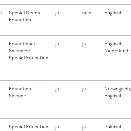
n
Special Needs
ja
nein
Englisch
Education
Educational
ja
ja
Englisch
Sciences/
Niederländi
Special Education
Education
ja
ja
Norwegisch,
Science
Englisch
Special Education
ja
ja
Polnisch,