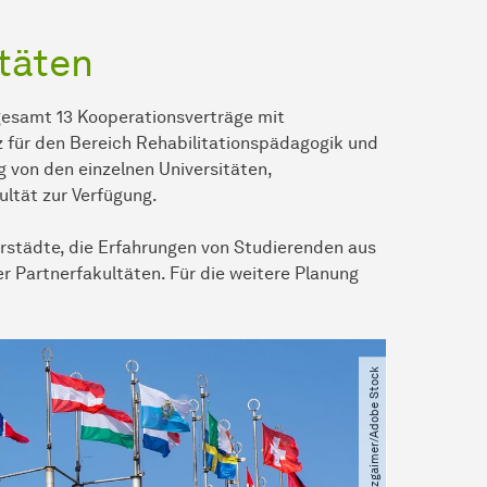
täten
gesamt 13
Kooperations­verträge
mit
z für den Bereich
Rehabilitations­pädagogik
und
 von den einzelnen Universitäten,
ultät
zur Verfügung.
erstädte, die Erfahrungen von Studierenden aus
Partnerfakultäten. Für die weitere Planung
© Yuri Bizgaimer​/​Adobe Stock