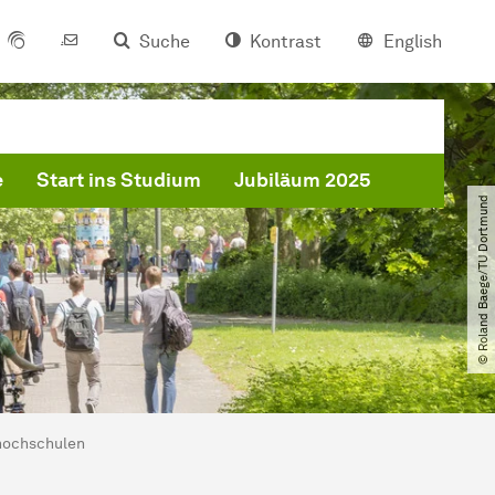
Suche
Kontrast
English
e
Start ins Studium
Jubiläum 2025
© Roland Baege​/​TU Dortmund
hochschulen