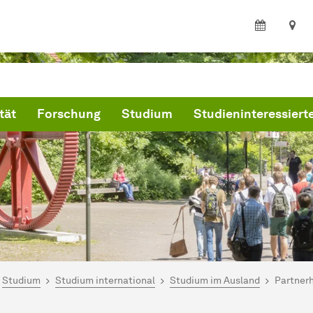
tät
Forschung
Studium
Studieninteressiert
ind hier:
artseite
Studium
Studium international
Studium im Ausland
Partner