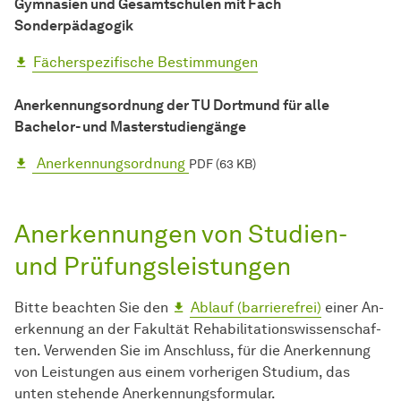
Gymnasien und
Gesamtschulen
mit Fach
Sonderpädagogik
Fächerspezifische Bestimmungen
Anerkennungsordnung der TU Dortmund für alle
Bachelor
- und Masterstudiengänge
Anerkennungsordnung
PDF (63 KB)
Anerkennungen von Studien-
und Prüfungsleistungen
Bitte beachten Sie den
Ablauf (barrierefrei)
einer An­
er­ken­nung an der
Fakultät
Re­ha­bili­ta­tions­wissen­schaf­
ten. Verwenden Sie im Anschluss, für die An­er­ken­nung
von Leis­tun­gen aus ei­nem vorherigen Stu­di­um, das
unten ste­hen­de Anerkennungsformular.